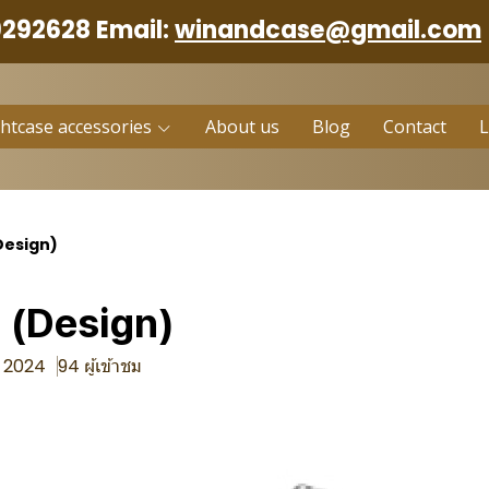
9292628 Email:
winandcase@gmail.com
ghtcase accessories
About us
Blog
Contact
Design)
(Design)
. 2024
94 ผู้เข้าชม