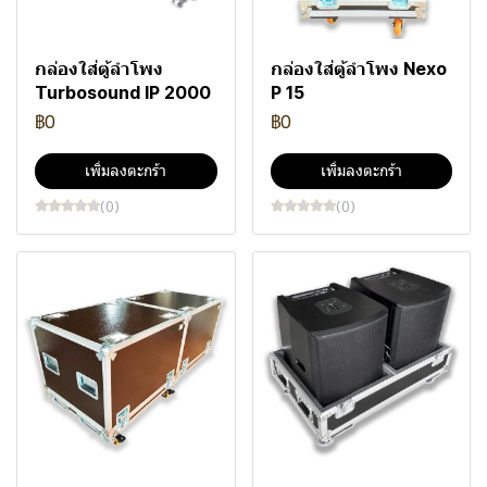
กล่องใส่ตู้ลำโพง
กล่องใส่ตู้ลำโพง Nexo
Turbosound IP 2000
P 15
฿0
฿0
เพิ่มลงตะกร้า
เพิ่มลงตะกร้า
(0)
(0)