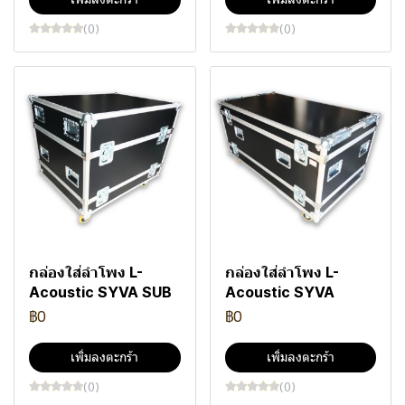
(0)
(0)
กล่องใส่ลำโพง L-
กล่องใส่ลำโพง L-
Acoustic SYVA SUB
Acoustic SYVA
฿0
฿0
เพิ่มลงตะกร้า
เพิ่มลงตะกร้า
(0)
(0)