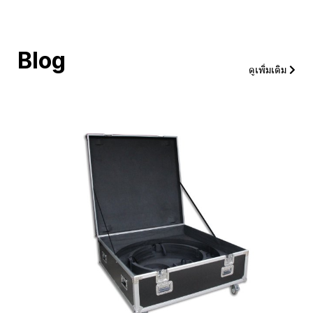
Blog
ดูเพิ่มเติม