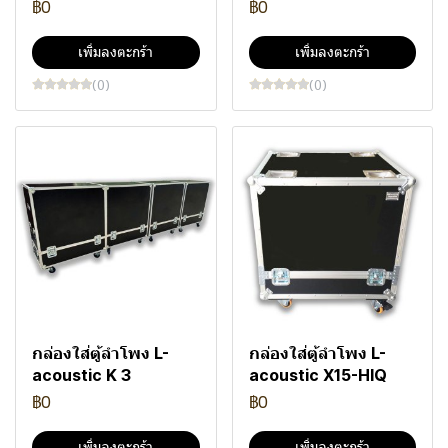
฿0
฿0
เพิ่มลงตะกร้า
เพิ่มลงตะกร้า
(0)
(0)
กล่องใส่ตู้ลำโพง L-
กล่องใส่ตู้ลำโพง L-
acoustic K 3
acoustic X15-HIQ
฿0
฿0
เพิ่มลงตะกร้า
เพิ่มลงตะกร้า