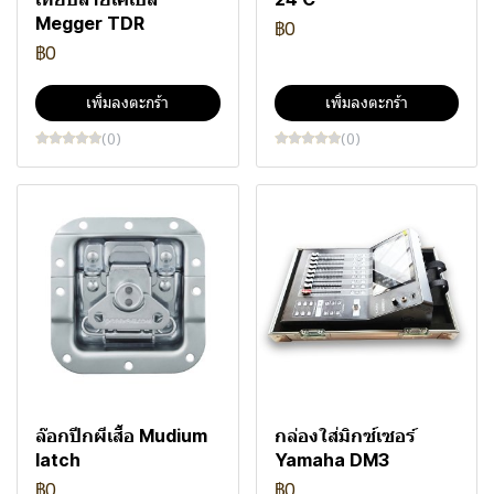
Megger TDR
฿0
฿0
เพิ่มลงตะกร้า
เพิ่มลงตะกร้า
(0)
(0)
ล๊อกปีกผีเสื้อ Mudium
กล่องใส่มิกซ์เซอร์
latch
Yamaha DM3
฿0
฿0