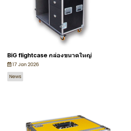
BiG flightcase กล่องขนาดใหญ่
17 Jan 2026
News