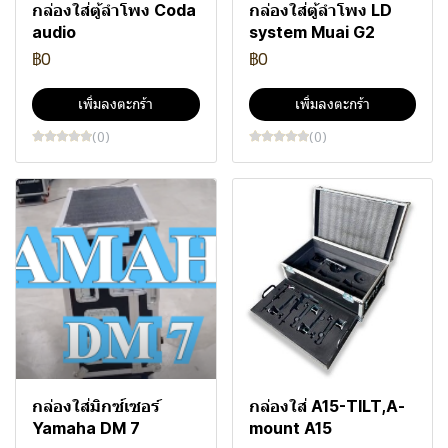
กล่องใส่ตู้ลำโพง Coda
กล่องใส่ตู้ลำโพง LD
audio
system Muai G2
฿0
฿0
เพิ่มลงตะกร้า
เพิ่มลงตะกร้า
(0)
(0)
กล่องใส่มิกซ์เซอร์
กล่องใส่ A15-TILT,A-
Yamaha DM 7
mount A15