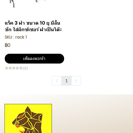
แร็ค 3 ฝา ขนาด 10 ยู มีลิ้น
ชัก ใส่มิกซ์เซอร์ ฝาเป็นโต๊ะ
SKU : rack 1
฿0
เพิ่มลงตะกร้า
(0)
1