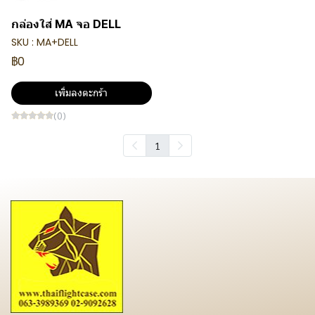
กล่องใส่ MA จอ DELL
SKU : MA+DELL
฿0
เพิ่มลงตะกร้า
(0)
1