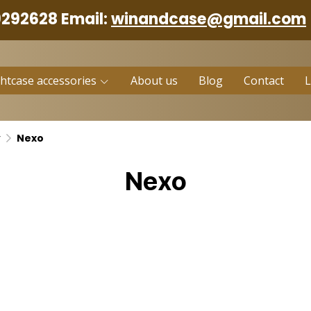
9292628 Email:
winandcase@gmail.com
ghtcase accessories
About us
Blog
Contact
r
Nexo
Nexo