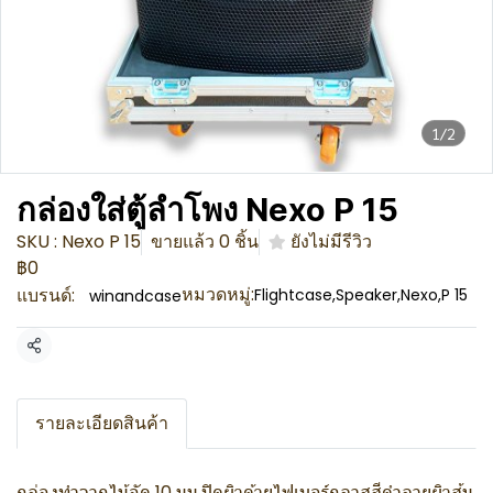
1/2
กล่องใส่ตู้ลำโพง Nexo P 15
SKU : Nexo P 15
ขายแล้ว 0 ชิ้น
ยังไม่มีรีวิว
฿0
หมวดหมู่:
แบรนด์:
Flightcase
,
Speaker
,
Nexo
,
P 15
winandcase
แชร์
รายละเอียดสินค้า
กล่องทำจากไม้อัด 10 มม.ปิดผิวด้วยไฟเบอร์กลาสสีดำลายผิวส้ม