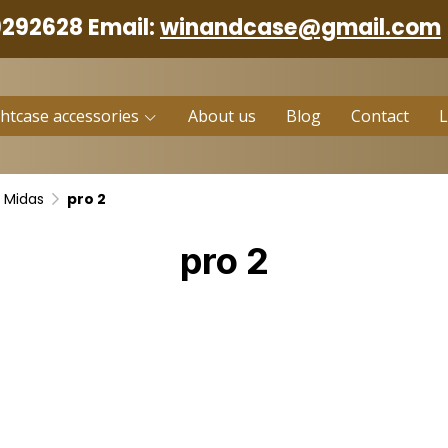
9292628 Email:
winandcase@gmail.com
ghtcase accessories
About us
Blog
Contact
Midas
pro 2
pro 2