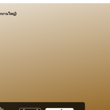
ักงานใหญ่)
ติม