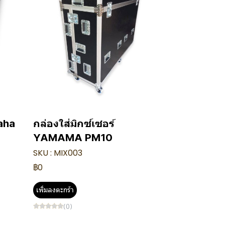
maha
กล่องใส่มิกซ์เซอร์
YAMAMA PM10
SKU : MIX003
฿0
เพิ่มลงตะกร้า
(0)