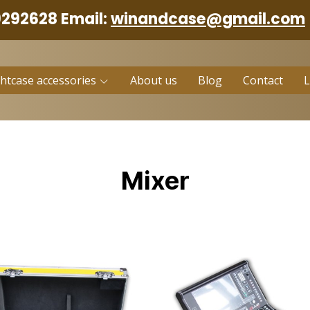
9292628 Email:
winandcase@gmail.com
ghtcase accessories
About us
Blog
Contact
Mixer