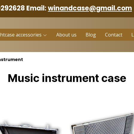
9292628 Email:
winandcase@gmail.com
ghtcase accessories
About us
Blog
Contact
nstrument
Music instrument case