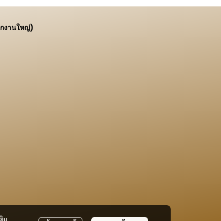
ักงานใหญ่)
ติม